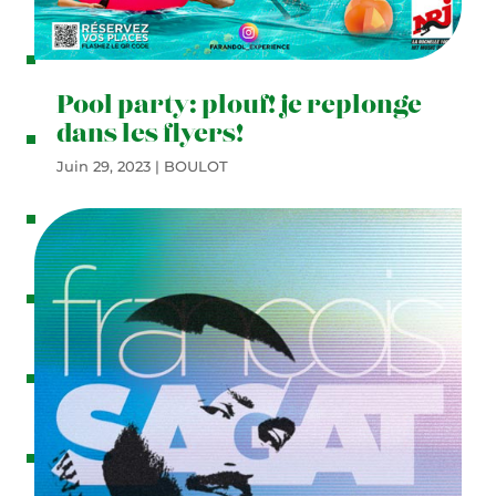
P
r
Pool party: plouf! je replonge
e
dans les flyers!
s
Juin 29, 2023
|
BOULOT
t
a
t
i
o
n
s
L