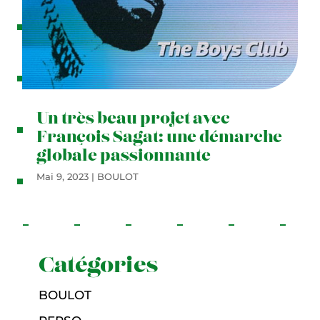
e
s
n
e
w
Un très beau projet avec
s
François Sagat: une démarche
globale passionnante
d
Mai 9, 2023
|
BOULOT
u
b
a
r
Catégories
b
BOULOT
u