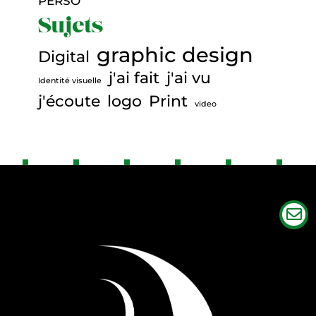
PERSO
C
Sujets
o
graphic design
Digital
n
j'ai fait
j'ai vu
Identité visuelle
t
j'écoute
logo
Print
video
a
c
t
