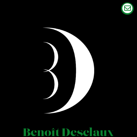

Benoît Desclaux