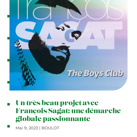
C
o
n
t
a
c
t
Un très beau projet avec
François Sagat: une démarche
globale passionnante
Mai 9, 2023
|
BOULOT