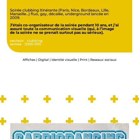
P
Soirée clubbing itinérante (Paris, Nice, Bordeaux, Lille,
Marseille…) fluo, gay, décalée, underground lancée en
2009.
r
J’étais co-organisateur de la soirée pendant 10 ans, et j’ai
assuré toute la communication visuelle (qui, à l’image
e
de la soirée ne se prenait surtout pas au sérieux).
s
clubbing
2009-1019
t
Affiches | Digital | Identité visuelle | Print | Reseaux sociaux
a
t
i
o
n
s
L